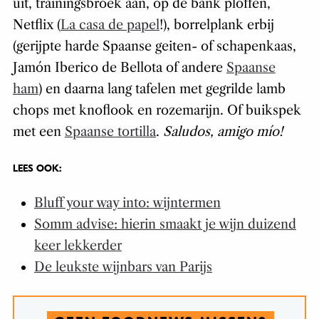
uit, trainingsbroek aan, op de bank ploffen,
Netflix (
La casa de papel
!), borrelplank erbij
(gerijpte harde Spaanse geiten- of schapenkaas,
Jamón Iberico de Bellota of andere
Spaanse
ham
) en daarna lang tafelen met gegrilde lamb
chops met knoflook en rozemarijn. Of buikspek
met een
Spaanse tortilla
.
Saludos, amigo mío!
LEES OOK:
Bluff your way into: wijntermen
Somm advise: hierin smaakt je wijn duizend
keer lekkerder
De leukste wijnbars van Parijs