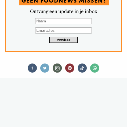
GEEN FOODNEWS MISSEN?
Ontvang een update in je inbox
FOOD STORIES
HUH: MAN EET 3 KEER PER DAG
MCDONALD’S EN VALT KILO’S AF