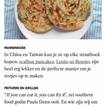
PANNENKOEK
In China en Taiwan kun je ze op elke straathoek
kopen:
scallion pancakes
.
Lente-ui-flensjes
zijn
heel erg lekker en de perfecte manier om je
restjes op te maken.
FRITUREN EN GRILLEN
“
If you can eat it, you can fry it
”, zei southern
food godin Paula Deen ooit. En wie zijn wij om