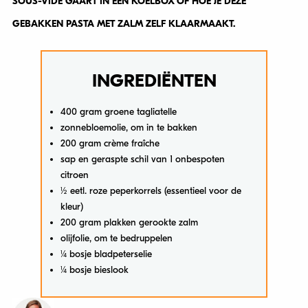
SOUS-VIDE GAART IN EEN KOELBOX OF HOE JE DEZE
GEBAKKEN PASTA MET ZALM ZELF KLAARMAAKT.
INGREDIËNTEN
400 gram groene tagliatelle
zonnebloemolie, om in te bakken
200 gram crème fraîche
sap en geraspte schil van 1 onbespoten
citroen
½ eetl. roze peperkorrels (essentieel voor de
kleur)
200 gram plakken gerookte zalm
olijfolie, om te bedruppelen
¼ bosje bladpeterselie
¼ bosje bieslook