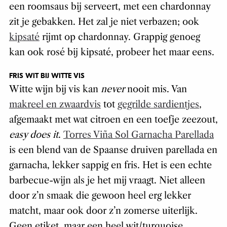
een roomsaus bij serveert, met een chardonnay
zit je gebakken. Het zal je niet verbazen; ook
kipsaté
rijmt op chardonnay. Grappig genoeg
kan ook rosé bij kipsaté, probeer het maar eens.
FRIS WIT BIJ WITTE VIS
Witte wijn bij vis kan
never
nooit mis. Van
makreel en zwaardvis
tot
gegrilde sardientjes
,
afgemaakt met wat citroen en een toefje zeezout,
easy does it
.
Torres Viña Sol Garnacha Parellada
is een blend van de Spaanse druiven parellada en
garnacha, lekker sappig en fris. Het is een echte
barbecue-wijn als je het mij vraagt. Niet alleen
door z’n smaak die gewoon heel erg lekker
matcht, maar ook door z’n zomerse uiterlijk.
Geen etiket, maar een heel wit/turquoise