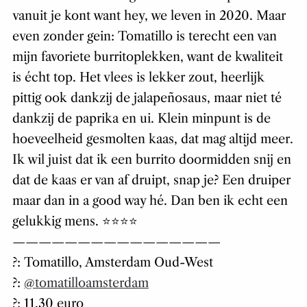
vanuit je kont want hey, we leven in 2020. Maar
even zonder gein: Tomatillo is terecht een van
mijn favoriete burritoplekken, want de kwaliteit
is écht top. Het vlees is lekker zout, heerlijk
pittig ook dankzij de jalapeñosaus, maar niet té
dankzij de paprika en ui. Klein minpunt is de
hoeveelheid gesmolten kaas, dat mag altijd meer.
Ik wil juist dat ik een burrito doormidden snij en
dat de kaas er van af druipt, snap je? Een druiper
maar dan in a good way hé. Dan ben ik echt een
gelukkig mens. ⭐️⭐️⭐️⭐️
————————————————
?: Tomatillo, Amsterdam Oud-West
?:
@tomatilloamsterdam
?: 11,30 euro