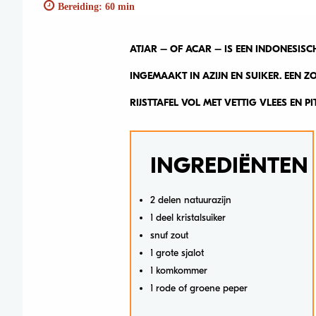
Bereiding: 60 min
ATJAR – OF ACAR – IS EEN INDONESI
INGEMAAKT IN AZIJN EN SUIKER. EEN ZO
RIJSTTAFEL VOL MET VETTIG VLEES EN P
INGREDIËNTEN
2 delen natuurazijn
1 deel kristalsuiker
snuf zout
1 grote sjalot
1 komkommer
1 rode of groene peper