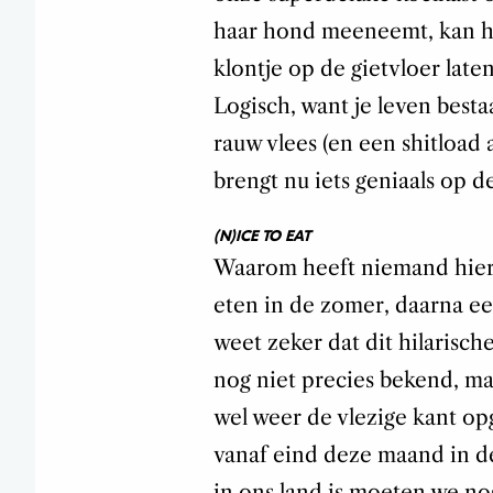
haar hond meeneemt, kan he
klontje op de gietvloer laten
Logisch, want je leven besta
rauw vlees (en een shitload 
brengt nu iets geniaals op d
(N)ICE TO EAT
Waarom heeft niemand hier
eten in de zomer, daarna ee
weet zeker dat dit hilarisch
nog niet precies bekend, ma
wel weer de vlezige kant opg
vanaf eind deze maand in de
in ons land is moeten we no