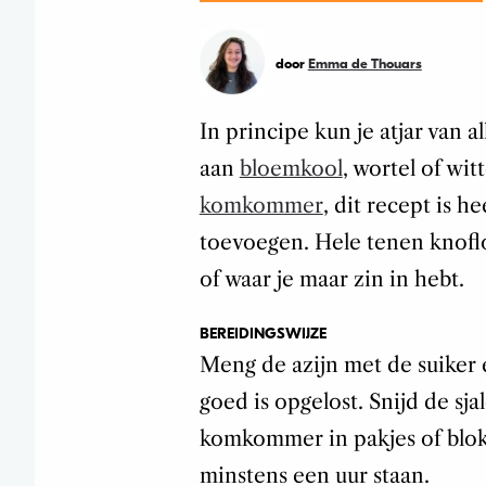
door
Emma de Thouars
In principe kun je atjar van 
aan
bloemkool
, wortel of wit
komkommer
, dit recept is he
toevoegen. Hele tenen knofl
of waar je maar zin in hebt.
BEREIDINGSWIJZE
Meng de azijn met de suiker e
goed is opgelost. Snijd de sja
komkommer in pakjes of blok
minstens een uur staan.