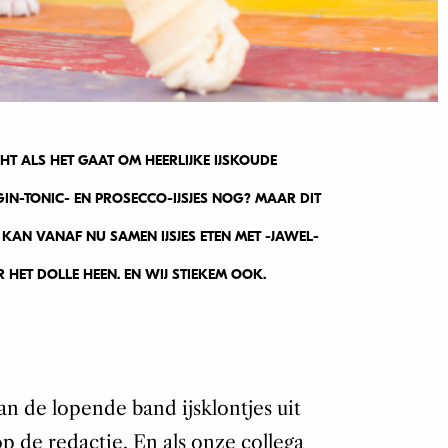
T ALS HET GAAT OM HEERLIJKE IJSKOUDE
GIN-TONIC- EN PROSECCO-IJSJES NOG? MAAR DIT
 KAN VANAF NU SAMEN IJSJES ETEN MET -JAWEL-
 HET DOLLE HEEN. EN WIJ STIEKEM OOK.
 de lopende band ijsklontjes uit
p de redactie. En als onze collega