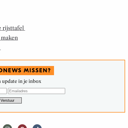
rijsttafel
s maken
n
DNEWS MISSEN?
 update in je inbox