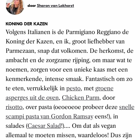
door
Sharon van Lokhorst
KONING DER KAZEN
Volgens Italianen is de Parmigiano Reggiano de
Koning der Kazen, en ik, groot liefhebber van
Parmezaan, snap dat volkomen. De herkomst, de
ambacht en de zorgzame rijping, om maar wat te
noemen, zorgen voor een unieke kaas met een
kenmerkende, intense smaak. Fantastisch om zo
te eten, verrukkelijk in
pesto
, met
groene
asperges uit de oven
,
Chicken Parm
, door
risotto
, over pasta (oeoeoeoe probeer deze
snelle
scampi pasta van Gordon Ramsay
eens!), in
salades (
Caesar Salad
!)…. Om dat als vegan
allemaal te moeten missen, waardeloos! Dus zijn