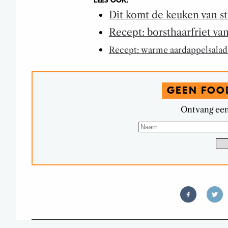
LEES OOK:
Dit komt de keuken van st
Recept: borsthaarfriet va
Recept: warme aardappelsalade
GEEN FOO
Ontvang een