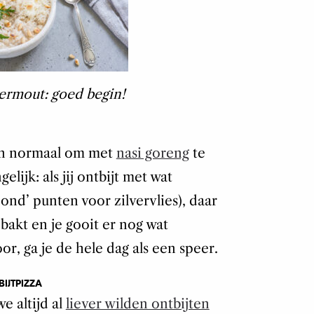
ermout: goed begin!
en normaal om met
nasi goreng
te
lijk: als jij ontbijt met wat
ond’ punten voor zilvervlies), daar
bakt en je gooit er nog wat
r, ga je de hele dag als een speer.
IJTPIZZA
e altijd al
liever wilden ontbijten