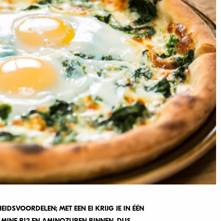
IDSVOORDELEN; MET EEN EI KRIJG JE IN ÉÉN
TAMINE B12 EN AMINOZUREN BINNEN. DUS