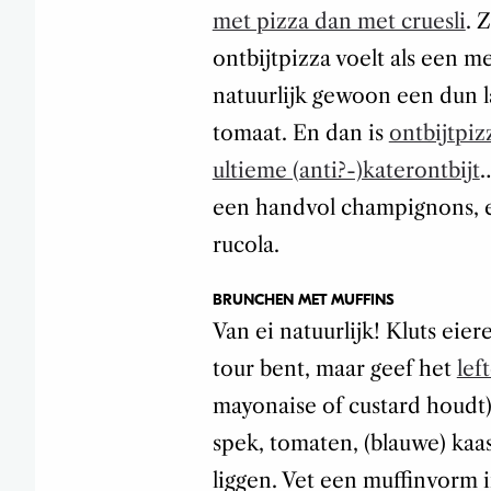
met pizza dan met cruesli
. 
ontbijtpizza voelt als een me
natuurlijk gewoon een dun la
tomaat. En dan is
ontbijtpiz
ultieme (anti?-)katerontbijt
…
een handvol champignons, en
rucola.
BRUNCHEN MET MUFFINS
Van ei natuurlijk! Kluts eier
tour bent, maar geef het
lef
mayonaise of custard houdt)
spek, tomaten, (blauwe) kaa
liggen. Vet een muffinvorm i