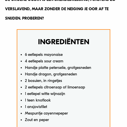
VERSLAVEND, MAAR ZONDER DE NEIGING JE OOR AF TE
SNIJDEN. PROBEREN?
INGREDIËNTEN
6 eetlepels mayonaise
4 eetlepels sour cream
Handje platte peterselie, grofgesneden
Handje dragon, grofgesneden
2 bosuien, in ringetjes
2 eetlepels citroensap of limoensap
1 eetlepel witte wijnazijn
1 teen knoflook
1 ansjovisfilet
Mespuntje cayennepeper
Zout en peper