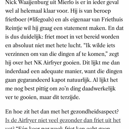
Nick Waaijenburg uit Mierlo is er in ieder geval
wel al helemaal klaar voor. Hij is van beroep
frietboer (#lifegoals) en als eigenaar van Friethuis
Reintje wil hij graag een statement maken. En dat
is dus duidelijk: friet moet in vet bereid worden
en absoluut niet met hete lucht. “Ik wilde iets
verzinnen om van die dingen af te komen,” zegt
hij over het NK Airfryer gooien. Dit lijkt me dan
inderdaad een adequate manier, want die dingen
gaan gegarandeerd kapot natuurlijk. Al lijkt het
me nog best pittig om zo’n ding daadwerkelijk
ver te gooien, maar dit terzijde.
En hoe zit het dan met het gezondheidsaspect?
Is de Airfryer niet veel gezonder dan friet uit het
vet?
“Eén keer per week friet kan echt geen