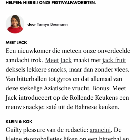
HELPEN: HIERBIJ ONZE FESTIVALFAVORIETEN.
door
Tamya Boumann
MEET JACK
Een nieuwkomer die meteen onze onverdeelde
aandacht trok.
Meet Jack
maakt met j
ack fruit
deksels lekkere snacks, maar dan zonder vlees.
Van bitterballen tot gyros en dat allemaal van
deze stekelige Aziatische vrucht. Bonus: Meet
Jack introduceert op de Rollende Keukens een
nieuw snackje: saté uit de Balinese keuken.
KLEIN & KOK
Guilty pleasure
van de redactie:
arancini
. De
kleine risottoballetjes lijken op een bitterbal en