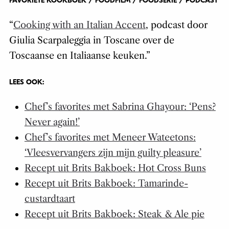
FAVORIETE KOOKBOEK / FOODFILM / FOODSERIE / PODCAST
“
Cooking with an Italian Accent
, podcast door
Giulia Scarpaleggia in Toscane over de
Toscaanse en Italiaanse keuken.”
LEES OOK:
Chef’s favorites met Sabrina Ghayour: ‘Pens?
Never again!’
Chef’s favorites met Meneer Wateetons:
‘Vleesvervangers zijn mijn guilty pleasure’
Recept uit Brits Bakboek: Hot Cross Buns
Recept uit Brits Bakboek: Tamarinde-
custardtaart
Recept uit Brits Bakboek: Steak & Ale pie