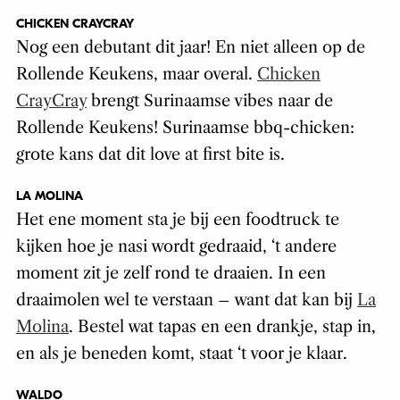
CHICKEN CRAYCRAY
Nog een debutant dit jaar! En niet alleen op de
Rollende Keukens, maar overal.
Chicken
CrayCray
brengt Surinaamse vibes naar de
Rollende Keukens! Surinaamse bbq-chicken:
grote kans dat dit
love at first bite
is.
LA MOLINA
Het ene moment sta je bij een foodtruck te
kijken hoe je nasi wordt gedraaid, ‘t andere
moment zit je zelf rond te draaien. In een
draaimolen wel te verstaan – want dat kan bij
La
Molina
. Bestel wat tapas en een drankje, stap in,
en als je beneden komt, staat ‘t voor je klaar.
WALDO