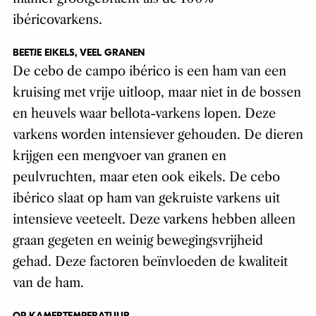
ib
é
ricovarkens.
BEETJE EIKELS, VEEL GRANEN
De cebo de campo ib
é
rico is een ham van een
kruising met vrije uitloop, maar niet in de bossen
en heuvels waar bellota-varkens lopen. Deze
varkens worden intensiever gehouden. De dieren
krijgen een mengvoer van granen en
peulvruchten, maar eten ook eikels.
De cebo
ib
é
rico slaat op ham van gekruiste varkens uit
intensieve veeteelt. Deze varkens hebben alleen
graan gegeten en weinig bewegingsvrijheid
gehad. Deze factoren beïnvloeden de kwaliteit
van de ham.
OP KAMERTEMPERATUUR