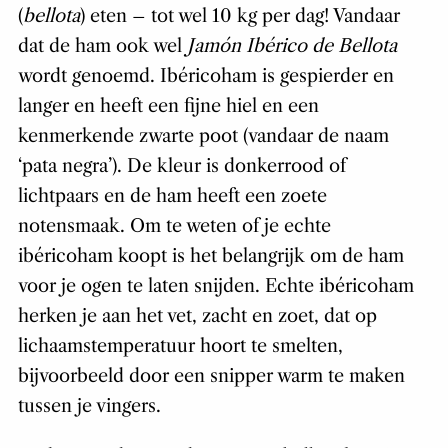
(
bellota
) eten – tot wel 10 kg per dag! Vandaar
dat de ham ook wel
Jamón Ibérico de Bellota
wordt genoemd. Ibéricoham is gespierder en
langer en heeft een fijne hiel en een
kenmerkende zwarte poot (vandaar de naam
‘pata negra’). De kleur is donkerrood of
lichtpaars en de ham heeft een zoete
notensmaak. Om te weten of je echte
ib
é
ricoham koopt is het belangrijk om de ham
voor je ogen te laten snijden. Echte ib
é
ricoham
herken je aan het vet, zacht en zoet, dat op
lichaamstemperatuur hoort te smelten,
bijvoorbeeld door een snipper warm te maken
tussen je vingers.