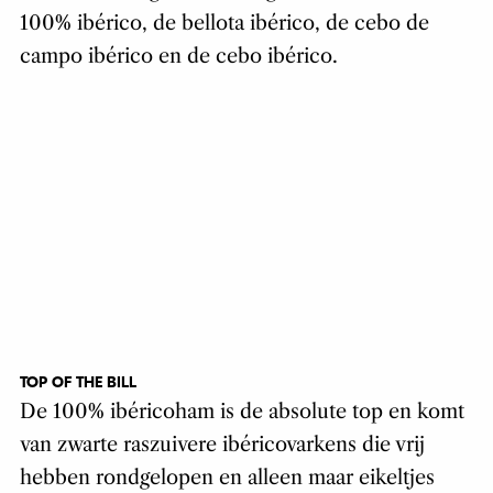
100% ib
é
rico, de bellota ib
é
rico, de cebo de
campo ib
é
rico en de cebo ib
é
rico.
TOP OF THE BILL
De 100% ib
é
ricoham is de absolute top en komt
van zwarte raszuivere ib
é
ricovarkens die vrij
hebben rondgelopen en alleen maar eikeltjes