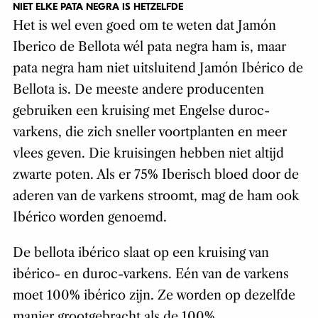
NIET ELKE PATA NEGRA IS HETZELFDE
Het is wel even goed om te weten dat Jamón
Iberico de Bellota wél pata negra ham is, maar
pata negra ham niet uitsluitend Jamón Ibérico de
Bellota is. De meeste andere producenten
gebruiken een kruising met Engelse duroc-
varkens, die zich sneller voortplanten en meer
vlees geven. Die kruisingen hebben niet altijd
zwarte poten. Als er 75% Iberisch bloed door de
aderen van de varkens stroomt, mag de ham ook
Ibérico worden genoemd.
De bellota ib
é
rico slaat op een kruising van
ib
é
rico- en duroc-varkens. E
é
n van de varkens
moet 100% ibérico zijn. Ze worden op dezelfde
manier grootgebracht als de 100%