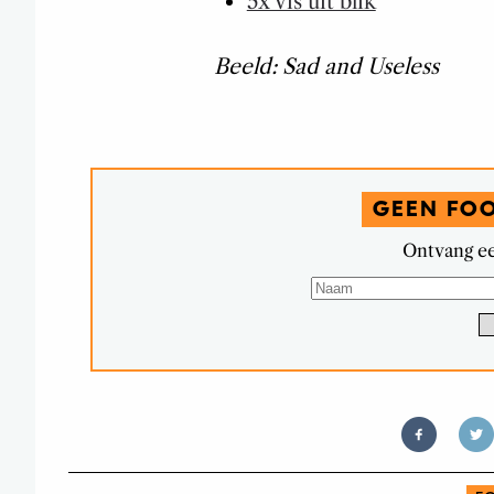
5x vis uit blik
Beeld: Sad and Useless
GEEN FO
Ontvang ee