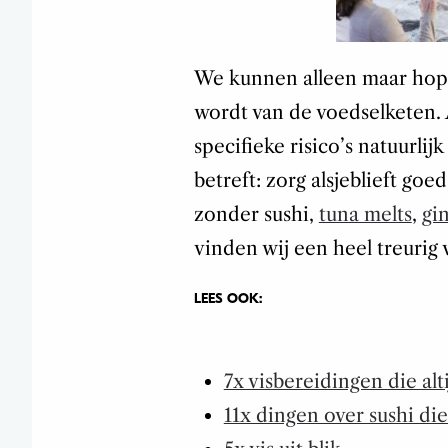
We kunnen alleen maar hop
wordt van de voedselketen. A
specifieke risico’s natuurlij
betreft: zorg alsjeblieft go
zonder sushi,
tuna melts
,
gi
vinden wij een heel treurig 
LEES OOK:
7x visbereidingen die alt
11x dingen over sushi di