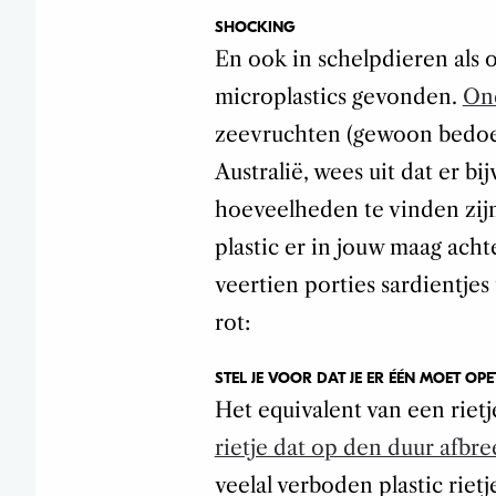
SHOCKING
En ook in schelpdieren als
microplastics gevonden.
Ond
zeevruchten (gewoon bedoe
Australië, wees uit dat er b
hoeveelheden te vinden zijn
plastic er in jouw maag achter
veertien porties sardientjes 
rot:
STEL JE VOOR DAT JE ER ÉÉN MOET OPE
Het equivalent van een rietj
rietje dat op den duur afbre
veelal verboden plastic riet