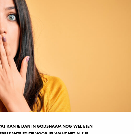
 WAT KAN JE DAN IN GODSNAAM NOG WÉL ETEN’
RESSANTE EDITIE VOOR JE! WANT NET ALS JE