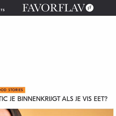
NTS
OOD STORIES
C JE BINNENKRIJGT ALS JE VIS EET?