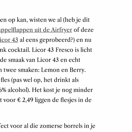
en op kan, wisten we al (heb je dit
appelflappen uit de Airfryer
of deze
icor 43
al eens geprobeerd?) en nu
k cocktail. Licor 43 Fresco is licht
e smaak van Licor 43 en echt
in twee smaken: Lemon en Berry.
fles (pas wel op, het drinkt als
6% alcohol). Het kost je nog minder
 voor € 2,49 liggen de flesjes in de
fect voor al die zomerse borrels in je