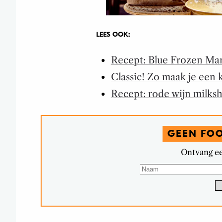
LEES OOK:
Recept: Blue Frozen Mar
Classic! Zo maak je een 
Recept: rode wijn milks
GEEN FO
Ontvang ee