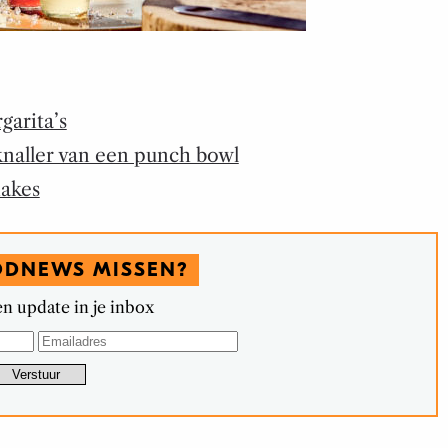
garita’s
knaller van een punch bowl
hakes
ODNEWS MISSEN?
n update in je inbox