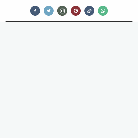
FOODNEWS
MISSIE TOPCHEF RON BLAAUW:
HORECA MOET DEMENTIE-
VRIENDELIJK WORDEN