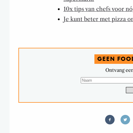
10x tips van chefs voor n
Je kunt beter met pizza on
GEEN FOO
Ontvang een