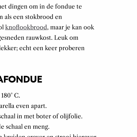
met dingen om in de fondue te
jn als een stokbrood en
ol
knoflookbrood
, maar je kan ook
 gesneden rauwkost. Leuk om
lekker; echt een keer proberen
ZAFONDUE
180° C.
rella even apart.
haal in met boter of olijfolie.
de schaal en meng.