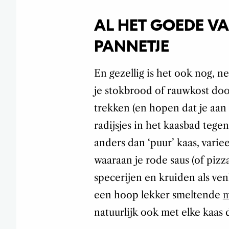
AL HET GOEDE VA
PANNETJE
En gezellig is het ook nog, n
je stokbrood of rauwkost do
trekken (en hopen dat je aan
radijsjes in het kaasbad tegen
anders dan ‘puur’ kaas, vari
waaraan je rode saus (of pizza
specerijen en kruiden als ve
een hoop lekker smeltende
m
natuurlijk ook met elke kaas di