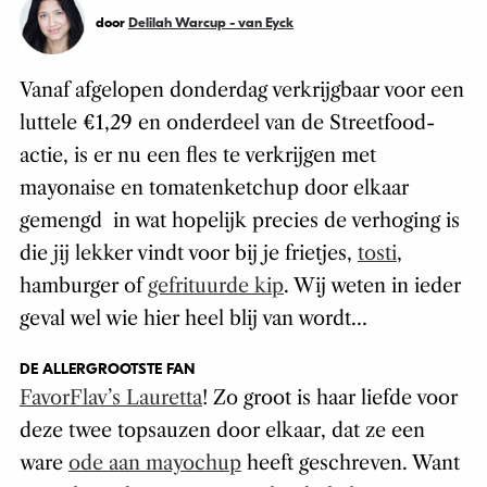
door
Delilah Warcup - van Eyck
Vanaf afgelopen donderdag verkrijgbaar voor een
luttele €1,29 en onderdeel van de Streetfood-
actie, is er nu een fles te verkrijgen met
mayonaise en tomatenketchup door elkaar
gemengd in wat hopelijk precies de verhoging is
die jij lekker vindt voor bij je frietjes,
tosti
,
hamburger of
gefrituurde kip
. Wij weten in ieder
geval wel wie hier heel blij van wordt…
DE ALLERGROOTSTE FAN
FavorFlav’s Lauretta
! Zo groot is haar liefde voor
deze twee topsauzen door elkaar, dat ze een
ware
ode aan mayochup
heeft geschreven. Want