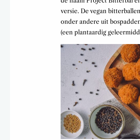
de naam Project Bitterbal e
versie.
De vegan bitterballe
onder andere uit bospaddens
(een plantaardig geleermidd