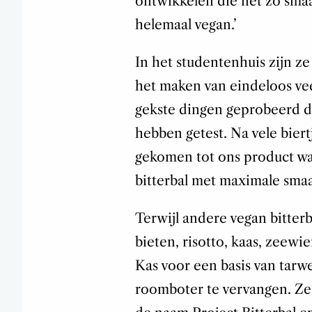
ontwikkelen die nét zo smaa
helemaal vegan.’
In het studentenhuis zijn z
het maken van eindeloos vee
gekste dingen geprobeerd d
hebben getest. Na vele biertj
gekomen tot ons product waa
bitterbal met maximale sma
Terwijl andere vegan bitte
bieten, risotto, kaas, zeew
Kas voor een basis van tarw
roomboter te vervangen. Ze