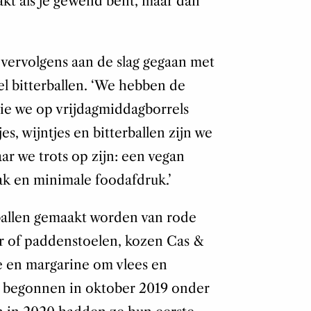
kt als je gewend bent, maar dan
e vervolgens aan de slag gegaan met
l bitterballen.
‘We hebben de
ie we op vrijdagmiddagborrels
es, wijntjes en bitterballen zijn we
r we trots op zijn: een vegan
ak en minimale foodafdruk.’
rballen gemaakt worden van rode
ier of paddenstoelen, kozen Cas &
e en margarine om vlees en
 begonnen in oktober 2019 onder