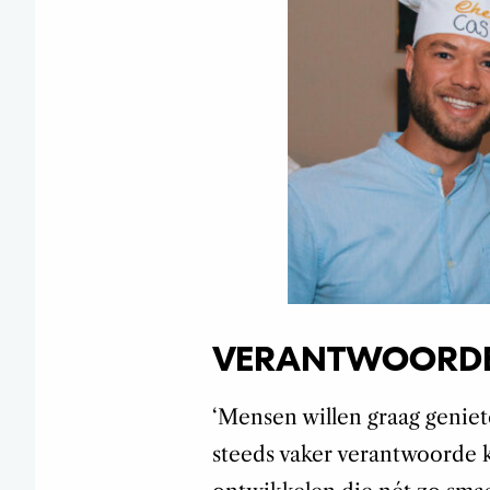
VERANTWOORDEL
‘M
ensen willen graag genie
steeds vaker verantwoorde 