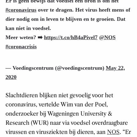
Er is geen bewijs dat voedsel een bron is om het
#coronavirus
over te dragen. Het virus heeft mens of
dier nodig om in leven te blijven en te groeien. Dat
kan niet in voedsel.
Meer weten? ➡️
https://t.co/hB4aPivel7
@NOS
#coronacrisis
— Voedingscentrum (@voedingscentrum)
May 22,
2020
Slachtdieren blijken niet gevoelig voor het
coronavirus, vertelde Wim van der Poel,
onderzoeker bij Wageningen University &
Research (WUR) naar via voedsel overdraagbare
virussen en virusziekten bij dieren, aan
NOS
. “Er