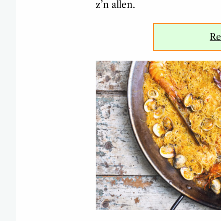
z’n allen.
Re