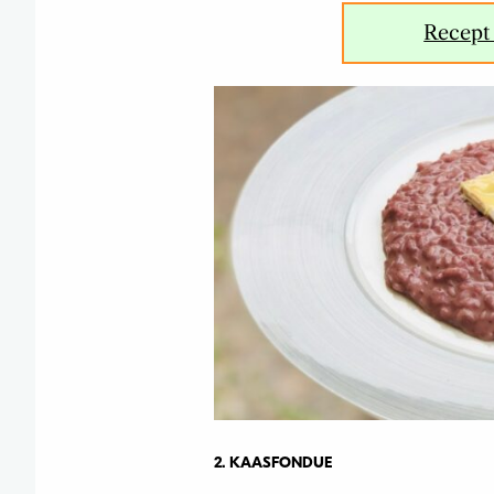
Recept 
2. KAASFONDUE