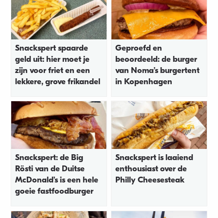
Snackspert spaarde
Geproefd en
geld uit: hier moet je
beoordeeld: de burger
zijn voor friet en een
van Noma’s burgertent
lekkere, grove frikandel
in Kopenhagen
Snackspert: de Big
Snackspert is laaiend
Rösti van de Duitse
enthousiast over de
McDonald’s is een hele
Philly Cheesesteak
goeie fastfoodburger