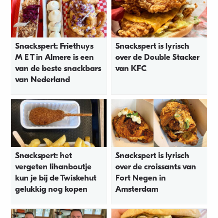
Snackspert: Friethuys
Snackspert is lyrisch
M E T in Almere is een
over de Double Stacker
van de beste snackbars
van KFC
van Nederland
Snackspert: het
Snackspert is lyrisch
vergeten lihanboutje
over de croissants van
kun je bij de Twiskehut
Fort Negen in
gelukkig nog kopen
Amsterdam