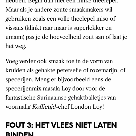
hebben. Begin dan met een flínke theelepel.
Maar als je andere zoute smaakmakers wil
gebruiken zoals een volle theelepel miso of
vissaus (klinkt raar maar is superlekker en
umami) pas je de hoeveelheid zout aan of laat je
het weg.
Voeg verder ook smaak toe in de vorm van
kruiden als gehakte peterselie of rozemarijn, of
specerijen. Meng er bijvoorbeeld eens de
specerijenmix masala Loy door voor de
fantastische
Surinaamse gehaktballetjes
van
voormalig
Koffietijd
-chef London Loy!
FOUT 3: HET VLEES NIET LATEN
BINDEN